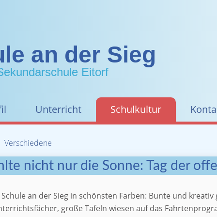
le an der Sieg
Sekundarschule Eitorf
il
Unterricht
Schulkultur
Konta
Verschiedene
hlte nicht nur die Sonne: Tag der off
 Schule an der Sieg in schönsten Farben: Bunte und kreativ 
errichtsfächer, große Tafeln wiesen auf das Fahrtenprog