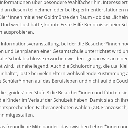
f Informationen über besondere Wahlfächer hin. Interessier
d an diesem teilnehmen oder bei Experimentierstationen ne
hüler*innen mit einer Goldmünze den Raum - ob das Lächeln 
Und wer Lust hatte, konnte Erste-Hilfe-Kenntnisse beim Sc
en ausprobieren.
 Informationsveranstaltung, bei der die Besucher*innen noc
n und Lehrplänen einer Gesamtschule unterrichtet wird und 
lle Schulabschlüsse erworben werden - genau wie an einer
t wird, ist naheliegend. Auch die Schulordnung, die u.a. K
haltet, löste bei vielen Eltern wohlwollende Zustimmung a
 Schüler*innen auf das Berufsleben und nicht auf die Couc
ie „guides“ der Stufe 8 die Besucher*innen und führten si
ie Kinder im Verlauf der Schulzeit haben: Damit sie sich i
s entsprechenden Fächerangeboten wählen (z.B. Französisch,
ahn mitgestalten.
as freundliche Miteinander, das zwischen Lehrer*innen und