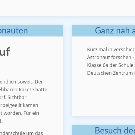
onauten
Ganz nah 
Kurz mal in verschi
uf
Astronaut forschen - 
Klasse 6a der Schule
Deutschen Zentrum fü
endlich soweit: Der
ehbaren Rakete hatte
orf. Sichtbar
erbeigeeilt kamen
t worden. Für ein
t.
Besuch der
kundarschule um das