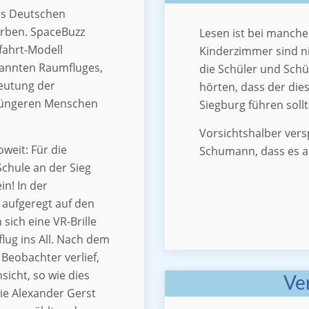
es Deutschen
orben. SpaceBuzz
Lesen ist bei manche
fahrt-Modell
Kinderzimmer sind n
mannten Raumfluges,
die Schüler und Schül
deutung der
hörten, dass der die
 jüngeren Menschen
Siegburg führen sollt
Vorsichtshalber vers
weit: Für die
Schumann, dass es au
chule an der Sieg
in! In der
aufgeregt auf den
 sich eine VR-Brille
flug ins All. Nach dem
 Beobachter verlief,
sicht, so wie dies
Ve
ie Alexander Gerst