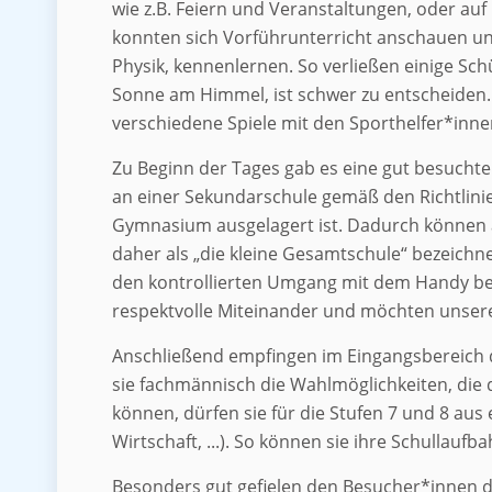
wie z.B. Feiern und Veranstaltungen, oder au
konnten sich Vorführunterricht anschauen un
Physik, kennenlernen. So verließen einige Sc
Sonne am Himmel, ist schwer zu entscheiden. 
verschiedene Spiele mit den Sporthelfer*inn
Zu Beginn der Tages gab es eine gut besuchte
an einer Sekundarschule gemäß den Richtlinie
Gymnasium ausgelagert ist. Dadurch können a
daher als „die kleine Gesamtschule“ bezeichne
den kontrollierten Umgang mit dem Handy bein
respektvolle Miteinander und möchten unsere
Anschließend empfingen im Eingangsbereich d
sie fachmännisch die Wahlmöglichkeiten, die d
können, dürfen sie für die Stufen 7 und 8 au
Wirtschaft, ...). So können sie ihre Schullaufb
Besonders gut gefielen den Besucher*innen d