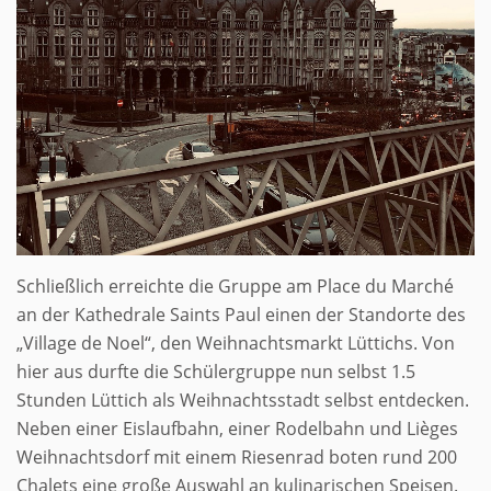
Schließlich erreichte die Gruppe am Place du Marché
an der Kathedrale Saints Paul einen der Standorte des
„Village de Noel“, den Weihnachtsmarkt Lüttichs. Von
hier aus durfte die Schülergruppe nun selbst 1.5
Stunden Lüttich als Weihnachtsstadt selbst entdecken.
Neben einer Eislaufbahn, einer Rodelbahn und Lièges
Weihnachtsdorf mit einem Riesenrad boten rund 200
Chalets eine große Auswahl an kulinarischen Speisen.