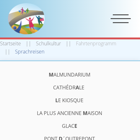
Startseite
Schulkultur
Fahrtenprogramm
Sprachreisen
À Malmedy bei Sonnenschein
M
ALMUNDARIUM
CATHÉDR
A
LE
L
E KIOSQUE
LA PLUS ANCIENNE
M
AISON
GLAC
E
PONT
D
´OUTREPONT